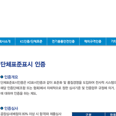
회사소개
KS인증/단체표준
전기용품안전인증
해외규격인증
기