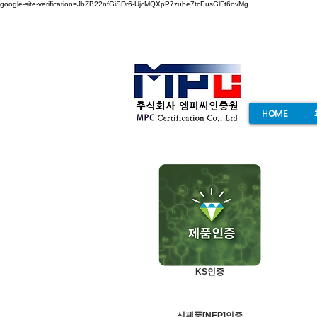
google-site-verification=JbZB22nfGiSDr6-UjcMQXpP7zube7tcEusGlFt6ovMg
HOME
KS인증
단체표준표시인증
신제품[NEP]인증