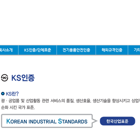
회사소개
KS인증/단체표준
전기용품안전인증
해외규격인증
기