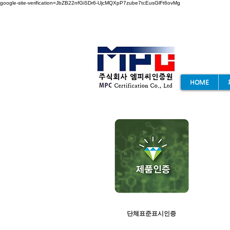
google-site-verification=JbZB22nfGiSDr6-UjcMQXpP7zube7tcEusGlFt6ovMg
HOME
KS인증
단체표준표시인증